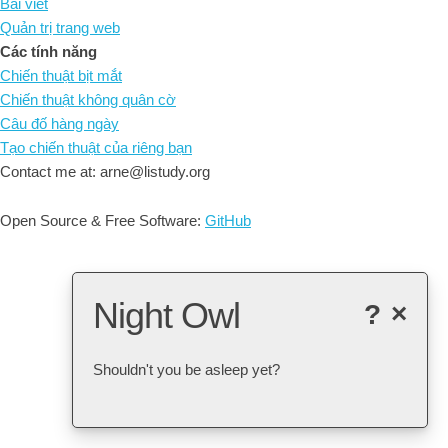
Bài viết
Quản trị trang web
Các tính năng
Chiến thuật bịt mắt
Chiến thuật không quân cờ
Câu đố hàng ngày
Tạo chiến thuật của riêng bạn
Contact me at: arne@listudy.org
Open Source & Free Software:
GitHub
Night Owl
?
×
Shouldn't you be asleep yet?