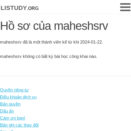
listudy
.org
Hồ sơ của maheshsrv
maheshsrv đã là một thành viên kể từ khi 2024-01-22.
maheshsrv không có bất kỳ bài học công khai nào.
Quyền riêng tư
Điều khoản dịch vụ
Bản quyền
Dấu ấn
Cám ơn bạn!
Bản ghi các thay đổi