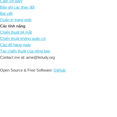
Cám ơn bạn!
Bản ghi các thay đổi
Bài viết
Quản trị trang web
Các tính năng
Chiến thuật bịt mắt
Chiến thuật không quân cờ
Câu đố hàng ngày
Tạo chiến thuật của riêng bạn
Contact me at: arne@listudy.org
Open Source & Free Software:
GitHub