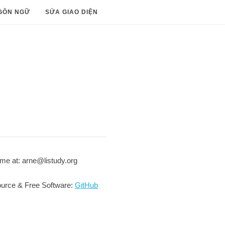
GÔN NGỮ
SỬA GIAO DIỆN
me at: arne@listudy.org
urce & Free Software:
GitHub