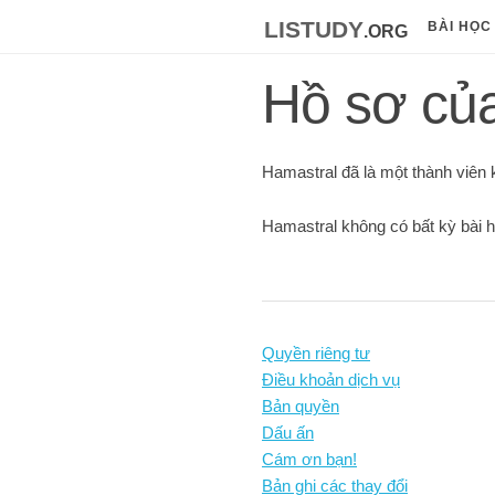
listudy
.org
BÀI HỌC
Hồ sơ củ
Hamastral đã là một thành viên 
Hamastral không có bất kỳ bài h
Quyền riêng tư
Điều khoản dịch vụ
Bản quyền
Dấu ấn
Cám ơn bạn!
Bản ghi các thay đổi