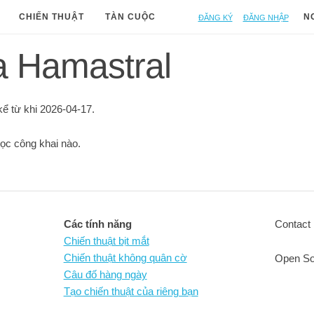
Đăng ký
Đăng nhập
CHIẾN THUẬT
TÀN CUỘC
N
a Hamastral
kể từ khi 2026-04-17.
ọc công khai nào.
Các tính năng
Contact 
Chiến thuật bịt mắt
Chiến thuật không quân cờ
Open So
Câu đố hàng ngày
Tạo chiến thuật của riêng bạn