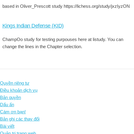
based in Oliver_Prescott study https://lichess.org/study/jxzIyzON
Kings Indian Defense (KID)
ChampOo study for testing purpouses here at listudy. You can
change the lines in the Chapter selection.
Quyền riêng tư
Điều khoản dịch vụ
Bản quyền
Dấu ấn
Cám ơn bạn!
Bản ghi các thay đổi
Bài viết
Quản trị trang web