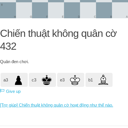
8
H
G
F
E
D
C
B
A
Chiến thuật không quân cờ
432
Quân đen
chơi.
a3
c3
e3
b1
Give up
[Trợ giúp] Chiến thuật không quân cờ hoạt động như thế nào.