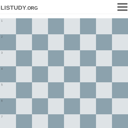
listudy
.org
1
2
3
4
5
6
7