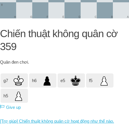
8
H
G
F
E
D
C
B
A
Chiến thuật không quân cờ
359
Quân đen
chơi.
g7
h6
e5
f5
h5
Give up
[Trợ giúp] Chiến thuật không quân cờ hoạt động như thế nào.