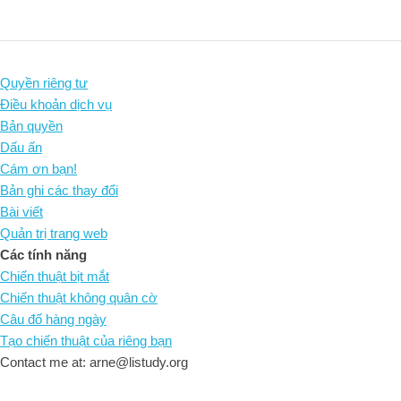
Quyền riêng tư
Điều khoản dịch vụ
Bản quyền
Dấu ấn
Cám ơn bạn!
Bản ghi các thay đổi
Bài viết
Quản trị trang web
Các tính năng
Chiến thuật bịt mắt
Chiến thuật không quân cờ
Câu đố hàng ngày
Tạo chiến thuật của riêng bạn
Contact me at: arne@listudy.org