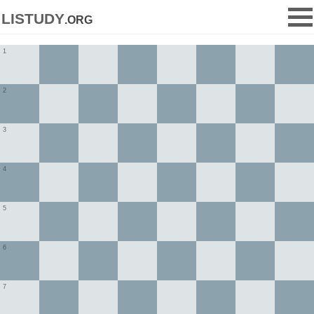
listudy
.org
1
2
3
4
5
6
7