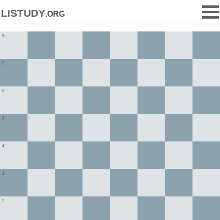
listudy
.org
8
7
6
5
4
3
2