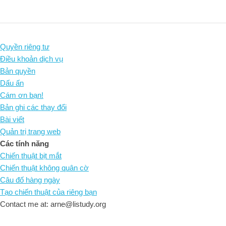
Quyền riêng tư
Điều khoản dịch vụ
Bản quyền
Dấu ấn
Cám ơn bạn!
Bản ghi các thay đổi
Bài viết
Quản trị trang web
Các tính năng
Chiến thuật bịt mắt
Chiến thuật không quân cờ
Câu đố hàng ngày
Tạo chiến thuật của riêng bạn
Contact me at: arne@listudy.org