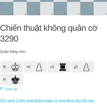
1
A
B
C
D
E
F
G
H
Chiến thuật không quân cờ
3290
Quân trắng
chơi.
f6
h6
e5
g5
f4
Give up
[Trợ giúp] Chiến thuật không quân cờ hoạt động như thế nào.