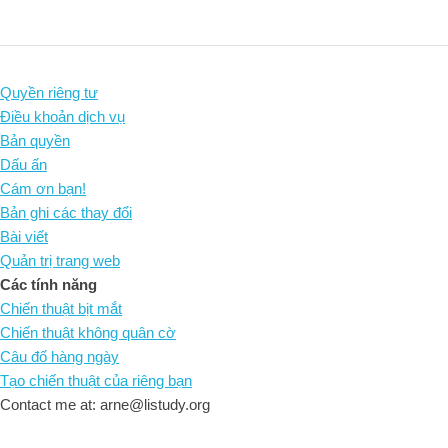
Quyền riêng tư
Điều khoản dịch vụ
Bản quyền
Dấu ấn
Cám ơn bạn!
Bản ghi các thay đổi
Bài viết
Quản trị trang web
Các tính năng
Chiến thuật bịt mắt
Chiến thuật không quân cờ
Câu đố hàng ngày
Tạo chiến thuật của riêng bạn
Contact me at: arne@listudy.org