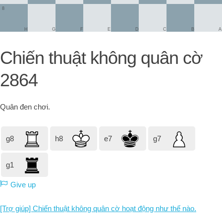
8
H
G
F
E
D
C
B
A
Chiến thuật không quân cờ
2864
Quân đen
chơi.
g8
h8
e7
g7
g1
Give up
[Trợ giúp] Chiến thuật không quân cờ hoạt động như thế nào.