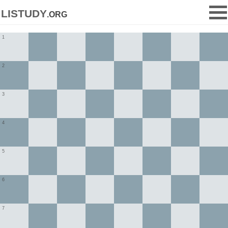
listudy
.org
1
2
3
4
5
6
7