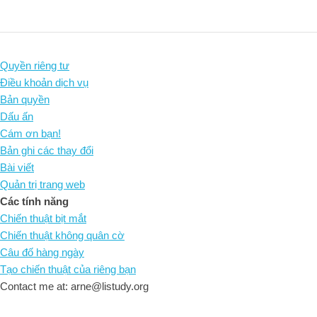
Quyền riêng tư
Điều khoản dịch vụ
Bản quyền
Dấu ấn
Cám ơn bạn!
Bản ghi các thay đổi
Bài viết
Quản trị trang web
Các tính năng
Chiến thuật bịt mắt
Chiến thuật không quân cờ
Câu đố hàng ngày
Tạo chiến thuật của riêng bạn
Contact me at: arne@listudy.org