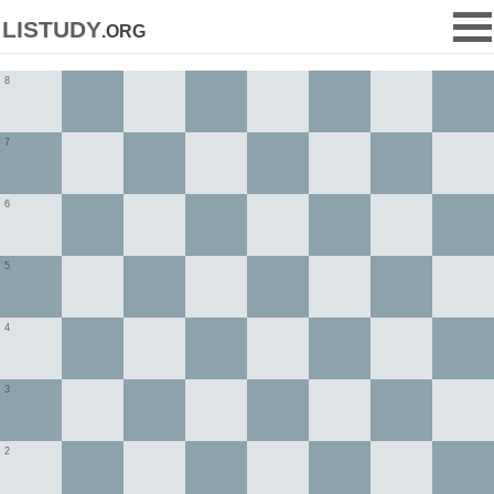
listudy
.org
8
7
6
5
4
3
2