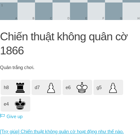
1
A
B
C
D
E
F
G
H
Chiến thuật không quân cờ
1866
Quân trắng
chơi.
h8
d7
e6
g5
e4
Give up
[Trợ giúp] Chiến thuật không quân cờ hoạt động như thế nào.