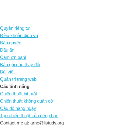
Quyền riêng tư
Điều khoản dịch vụ
Bản quyền
Dấu ấn
Cám ơn bạn!
Bản ghi các thay đổi
Bài viết
Quản trị trang web
Các tính năng
Chiến thuật bịt mắt
Chiến thuật không quân cờ
Câu đố hàng ngày
Tạo chiến thuật của riêng bạn
Contact me at: arne@listudy.org