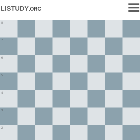
listudy
.org
8
7
6
5
4
3
2