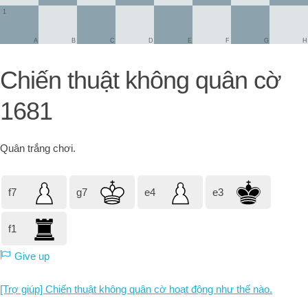
1
A
B
C
D
E
F
G
H
Chiến thuật không quân cờ
1681
Quân trắng
chơi.
f7
g7
e4
e3
f1
Give up
[Trợ giúp] Chiến thuật không quân cờ hoạt động như thế nào.