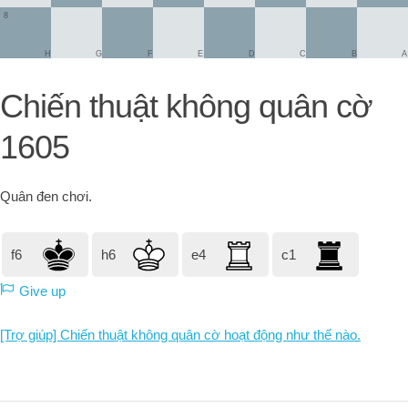
8
H
G
F
E
D
C
B
A
Chiến thuật không quân cờ
1605
Quân đen
chơi.
f6
h6
e4
c1
Give up
[Trợ giúp] Chiến thuật không quân cờ hoạt động như thế nào.