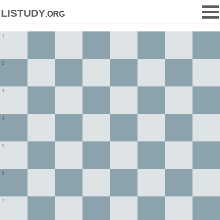
listudy
.org
1
2
3
4
5
6
7