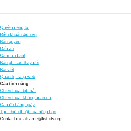
Quyền riêng tư
Điều khoản dịch vụ
Bản quyền
Dấu ấn
Cám ơn bạn!
Bản ghi các thay đổi
Bài viết
Quản trị trang web
Các tính năng
Chiến thuật bịt mắt
Chiến thuật không quân cờ
Câu đố hàng ngày
Tạo chiến thuật của riêng bạn
Contact me at: arne@listudy.org