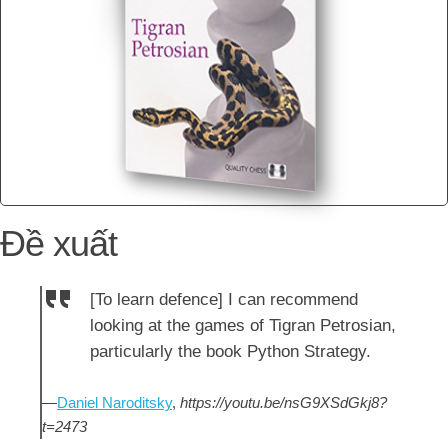
Đề xuất
[To learn defence] I can recommend
looking at the games of Tigran Petrosian,
particularly the book Python Strategy.
—
Daniel Naroditsky
,
https://youtu.be/nsG9XSdGkj8?
t=2473