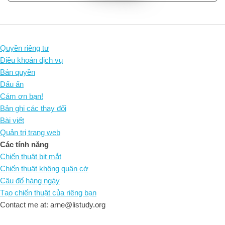
Quyền riêng tư
Điều khoản dịch vụ
Bản quyền
Dấu ấn
Cám ơn bạn!
Bản ghi các thay đổi
Bài viết
Quản trị trang web
Các tính năng
Chiến thuật bịt mắt
Chiến thuật không quân cờ
Câu đố hàng ngày
Tạo chiến thuật của riêng bạn
Contact me at: arne@listudy.org