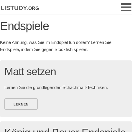
listudy
.org
Endspiele
Keine Ahnung, was Sie im Endspiel tun sollen? Lernen Sie
Endspiele, indem Sie gegen Stockfish spielen.
Matt setzen
Lernen Sie die grundlegenden Schachmatt-Techniken.
LERNEN