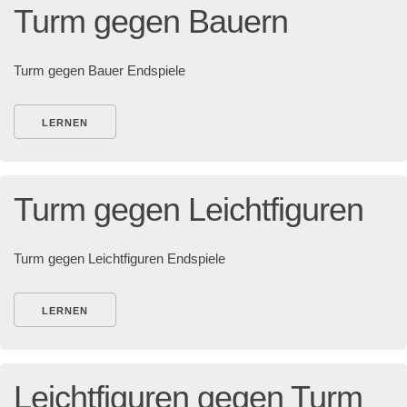
Turm gegen Bauern
Turm gegen Bauer Endspiele
LERNEN
Turm gegen Leichtfiguren
Turm gegen Leichtfiguren Endspiele
LERNEN
Leichtfiguren gegen Turm