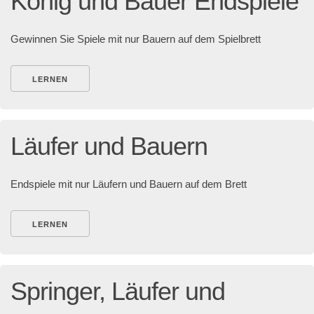
König und Bauer Endspiele
Gewinnen Sie Spiele mit nur Bauern auf dem Spielbrett
LERNEN
Läufer und Bauern
Endspiele mit nur Läufern und Bauern auf dem Brett
LERNEN
Springer, Läufer und