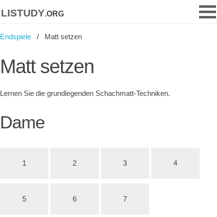
listudy
.org
Endspiele
Matt setzen
Matt setzen
Lernen Sie die grundlegenden Schachmatt-Techniken.
Dame
1
2
3
4
5
6
7