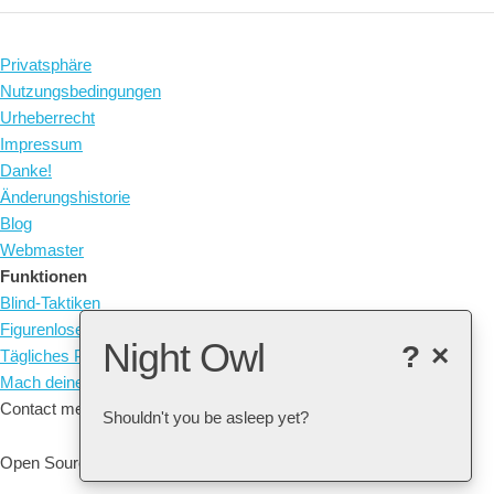
Privatsphäre
Nutzungsbedingungen
Urheberrecht
Impressum
Danke!
Änderungshistorie
Blog
Webmaster
Funktionen
Blind-Taktiken
Figurenlose Taktiken
Night Owl
?
×
Tägliches Puzzle
Mach deine eigenen Taktiken
Contact me at: arne@listudy.org
Shouldn't you be asleep yet?
Open Source & Free Software:
GitHub