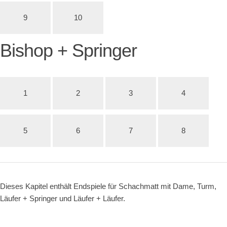
9
10
Bishop + Springer
1
2
3
4
5
6
7
8
Dieses Kapitel enthält Endspiele für Schachmatt mit Dame, Turm,
Läufer + Springer und Läufer + Läufer.