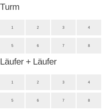
Turm
1
2
3
4
5
6
7
8
Läufer + Läufer
1
2
3
4
5
6
7
8