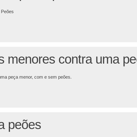
e Peões
s menores contra uma p
uma peça menor, com e sem peões.
ra peões