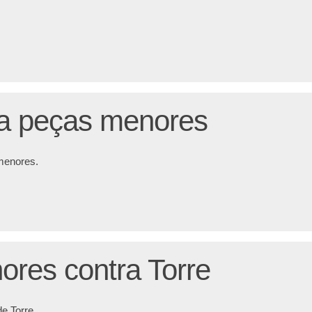
ra peças menores
 menores.
res contra Torre
e Torre.