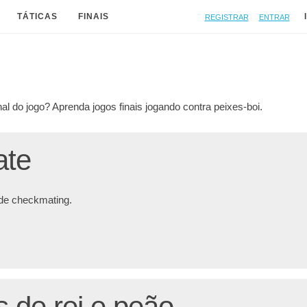
Registrar
Entrar
TÁTICAS
FINAIS
nal do jogo? Aprenda jogos finais jogando contra peixes-boi.
ate
de checkmating.
s de rei e peão