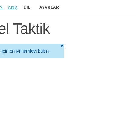
ol
Giriş
DIL
AYARLAR
l Taktik
🞫
için en iyi hamleyi bulun.