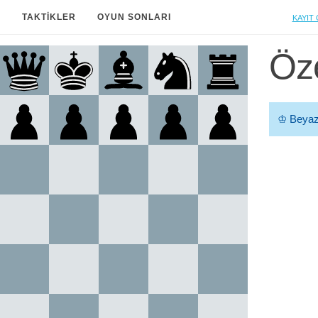
Kayıt 
A
TAKTIKLER
OYUN SONLARI
Öze
♔
Beyaz 