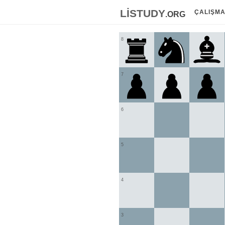
listudy
.org
ÇALIŞM
8
7
6
5
4
3