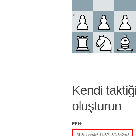
2
1
A
B
C
Kendi taktiği
oluşturun
FEN: