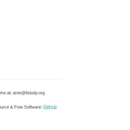
me at: arne@listudy.org
urce & Free Software:
GitHub