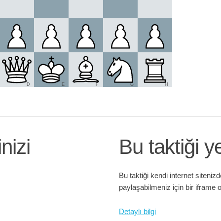
D
E
F
G
H
nizi
Bu taktiği ye
Bu taktiği kendi internet siteniz
paylaşabilmeniz için bir iframe o
Detaylı bilgi