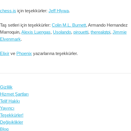
chess.js
için teşekkürler:
Jeff Hlywa
.
Taş setleri için teşekkürler:
Colin M.L. Burnett
, Armando Hernandez
Marroquin,
Alexis Luengas
,
Usolando
,
pirouetti
,
therealqtpi
,
Jimmie
Elvenmark
.
Elixir
ve
Phoenix
yazarlarına teşekkürler.
Gizlilik
Hizmet Şartları
Telif Hakkı
Yayıncı
Teşekkürler!
Değişiklikler
Blog