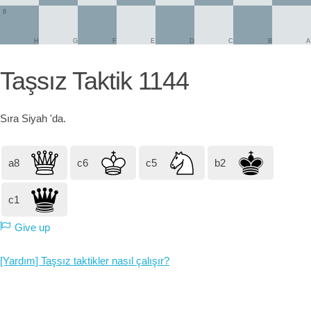
8
H
G
F
E
D
C
B
A
Taşsız Taktik 1144
Sıra
Siyah
'da.
a8
c6
c5
b2
c1
Give up
[Yardım] Taşsız taktikler nasıl çalışır?