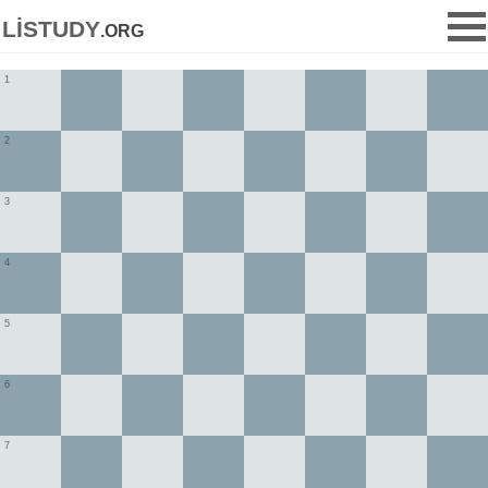
listudy
.org
1
2
3
4
5
6
7