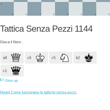
8
H
G
F
E
D
C
B
A
Tattica Senza Pezzi 1144
Gioca il
Nero
.
a8
c6
c5
b2
c1
Give up
[Aiuto] Come funzionano le tattiche senza pezzi.