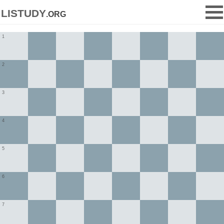
listudy
.org
1
2
3
4
5
6
7