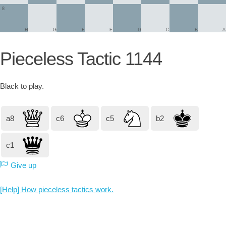
8
H
G
F
E
D
C
B
A
Pieceless Tactic 1144
Black
to play.
a8
c6
c5
b2
c1
Give up
[Help] How pieceless tactics work.