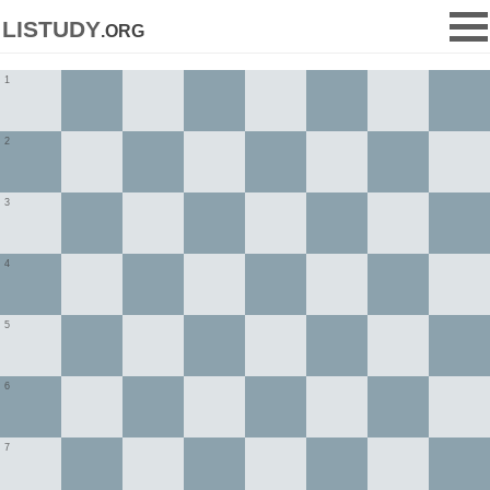
listudy
.org
1
2
3
4
5
6
7