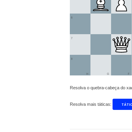
6
7
8
H
G
F
Resolva o quebra-cabeça do xadr
Resolva mais táticas:
TÁTI