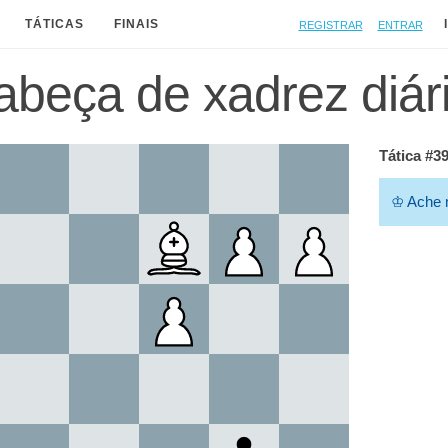
Registrar
Entrar
TÁTICAS
FINAIS
beça de xadrez diár
Tática #3
♔
Ache m