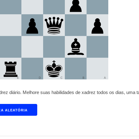
E
D
C
B
A
ez diário. Melhore suas habilidades de xadrez todos os dias, uma t
CA ALEATÓRIA