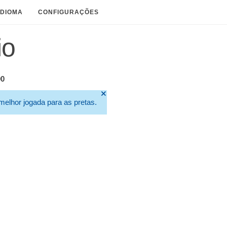
IDIOMA
CONFIGURAÇÕES
io
90
🞫
elhor jogada para as pretas.