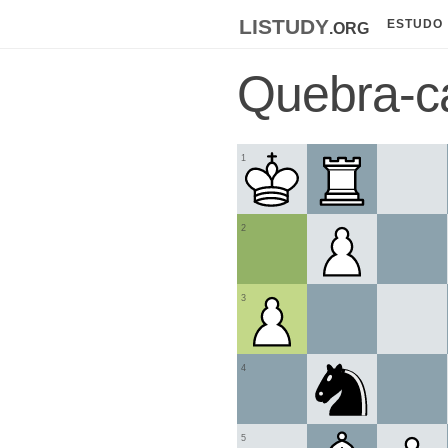
listudy
.org
ESTUDO
Quebra-ca
1
2
3
4
5