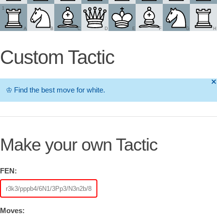
1
A
B
C
D
E
F
G
H
Custom Tactic
🞫
♔
Find the best move for white.
Make your own Tactic
FEN:
Moves: