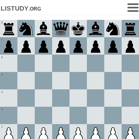
listudy
.org
8
7
6
5
4
3
2