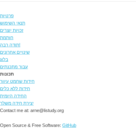
פרטיות
תנאי השימוש
זכויות יוצרים
חותמת
תודה רבה!
שינויים אחרונים
בלוג
עבור מתכנתים
תכונות
חידות שחמט עיוור
חידות ללא כלים
החידה היומית
יצירת חידה משלך
Contact me at: arne@listudy.org
Open Source & Free Software:
GitHub