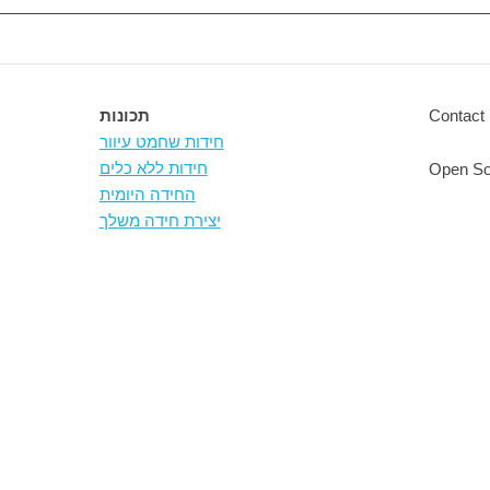
Contact 
תכונות
חידות שחמט עיוור
חידות ללא כלים
Open So
החידה היומית
יצירת חידה משלך