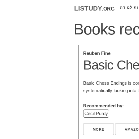
listudy
.org
ות למידה
Books re
Reuben Fine
Basic Che
Basic Chess Endings is cons
systematically looking into
Recommended by:
Cecil Purdy
MORE
AMAZO