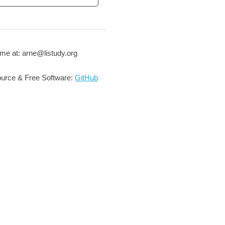
me at: arne@listudy.org
urce & Free Software:
GitHub