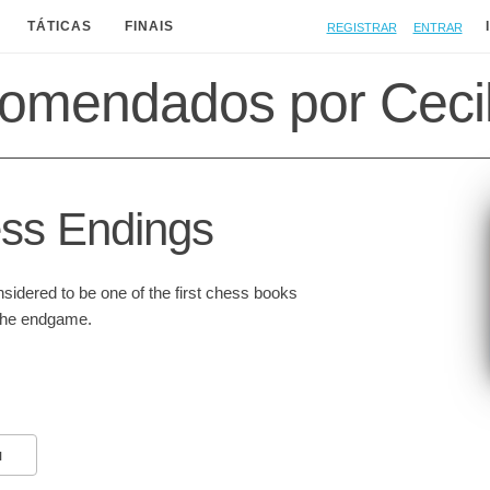
Registrar
Entrar
TÁTICAS
FINAIS
comendados por Ceci
ss Endings
idered to be one of the first chess books
 the endgame.
N