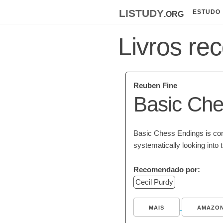
listudy
.org
ESTUDO
Livros re
Reuben Fine
Basic Che
Basic Chess Endings is cons
systematically looking into
Recomendado por:
Cecil Purdy
MAIS
AMAZO