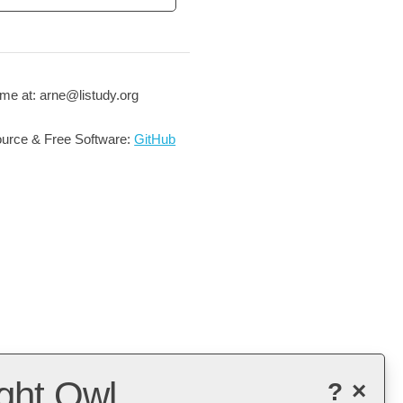
me at: arne@listudy.org
urce & Free Software:
GitHub
ght Owl
?
×