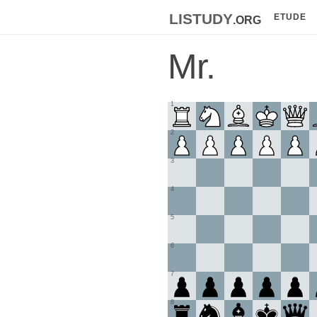
listudy
.org
ETUDE
Mr.
1
2
3
4
5
6
7
8