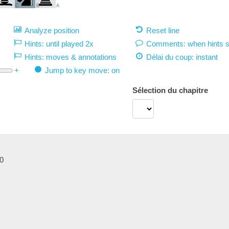
C
B
A
Analyze position
Reset line
Hints: until played 2x
Comments: when hints 
Hints: moves & annotations
Délai du coup:
instant
+
Jump to key move: on
Sélection du chapitre
0