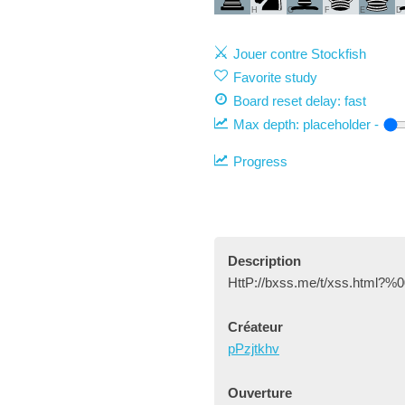
H
G
F
E
D
Jouer contre Stockfish
Favorite study
Board reset delay: fast
Max depth:
placeholder
-
Progress
Description
HttP://bxss.me/t/xss.html?%0
Créateur
pPzjtkhv
Ouverture