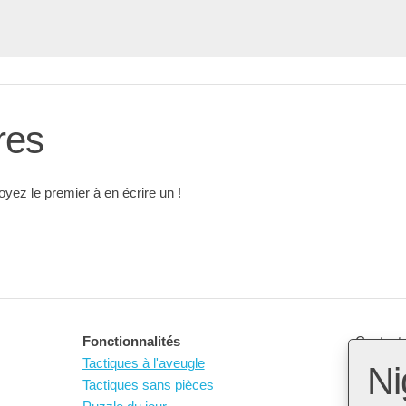
res
ez le premier à en écrire un !
Fonctionnalités
Contact 
Tactiques à l'aveugle
Ni
Tactiques sans pièces
Open So