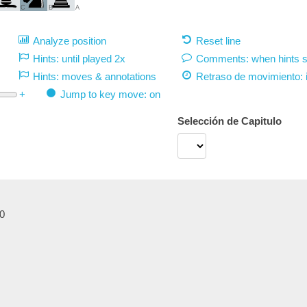
C
B
A
Analyze position
Reset line
Hints: until played 2x
Comments: when hints 
Hints: moves & annotations
Retraso de movimiento:
+
Jump to key move: on
Selección de Capitulo
0