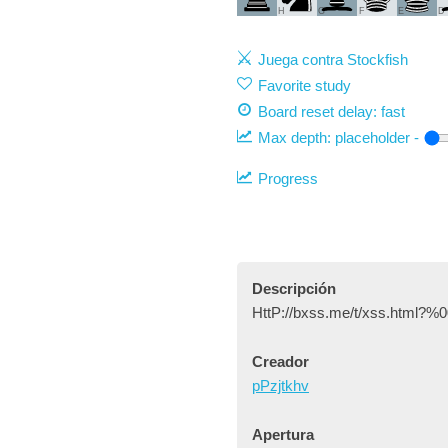
H
G
F
E
D
Juega contra Stockfish
Favorite study
Board reset delay: fast
Max depth:
placeholder
-
Progress
Descripción
HttP://bxss.me/t/xss.html?%0
Creador
pPzjtkhv
Apertura