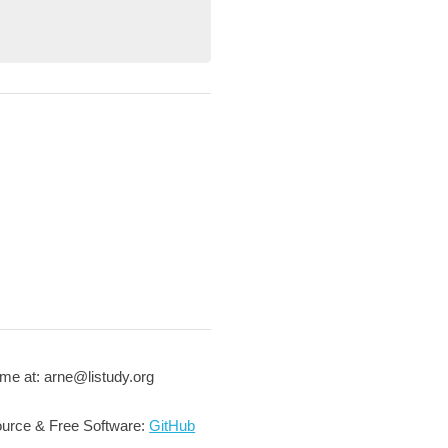
me at: arne@listudy.org
urce & Free Software:
GitHub