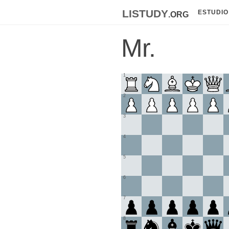
listudy
.org
ESTUDIO
Mr.
1
2
3
4
5
6
7
8