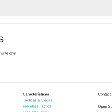
s
 write one!
Características
Contact 
Tácticas a Ciegas
Pieceless Tactics
Open So