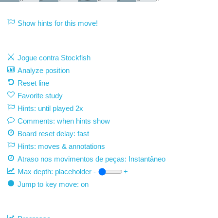
Show hints for this move!
Jogue contra Stockfish
Analyze position
Reset line
Favorite study
Hints: until played 2x
Comments: when hints show
Board reset delay: fast
Hints: moves & annotations
Atraso nos movimentos de peças:
Instantâneo
Max depth:
placeholder
-
+
Jump to key move: on