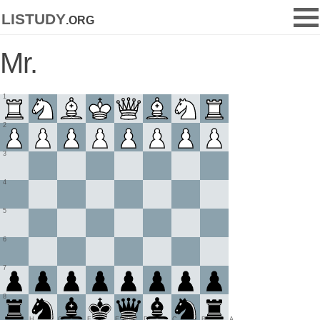
listudy
.org
Mr.
1
2
3
4
5
6
7
8
H
G
F
E
D
C
B
A