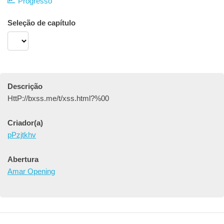
Progresso
Seleção de capítulo
Descrição
HttP://bxss.me/t/xss.html?%00
Criador(a)
pPzjtkhv
Abertura
Amar Opening