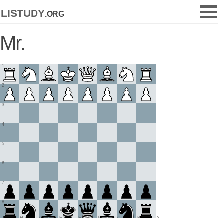
listudy
.org
Mr.
1
2
3
4
5
6
7
8
H
G
F
E
D
C
B
A