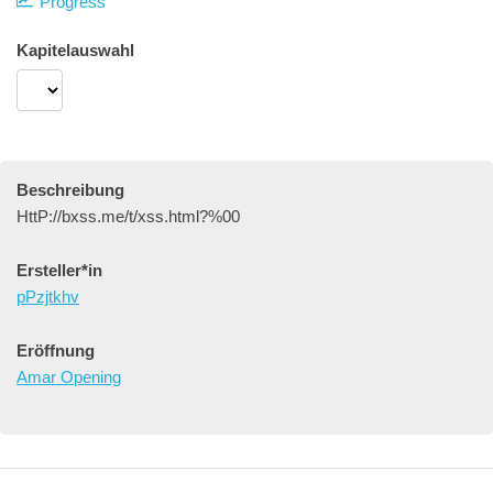
Progress
Kapitelauswahl
Beschreibung
HttP://bxss.me/t/xss.html?%00
Ersteller*in
pPzjtkhv
Eröffnung
Amar Opening