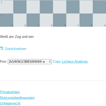
2
1
A
B
C
D
E
F
G
H
Weiß am Zug und
win
Zurücksetzen
Fen:
Copy
Lichess Analysis
Privatsphäre
Nutzungsbedingungen
Urheberrecht