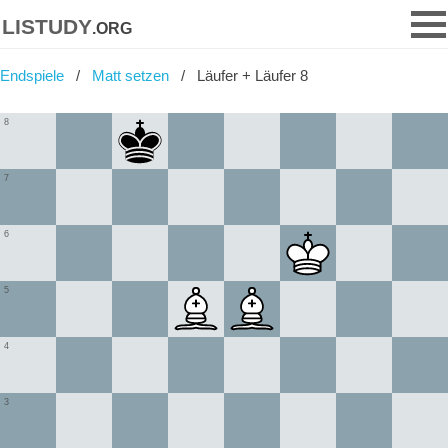
listudy
.org
Endspiele
Matt setzen
Läufer + Läufer 8
8
7
6
5
4
3