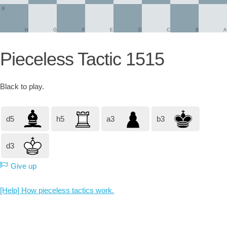
8
H
G
F
E
D
C
B
A
Pieceless Tactic 1515
Black
to play.
d5
h5
a3
b3
d3
Give up
[Help] How pieceless tactics work.