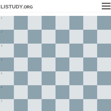
listudy
.org
1
2
3
4
5
6
7