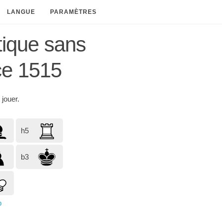
LANGUE
PARAMÈTRES
tique sans
ce 1515
 jouer.
h5
b3
p