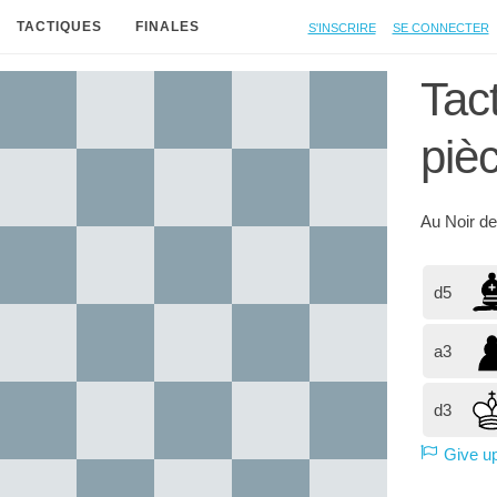
S'inscrire
Se connecter
TACTIQUES
FINALES
Tac
piè
Au
Noir
de
d5
a3
d3
Give u