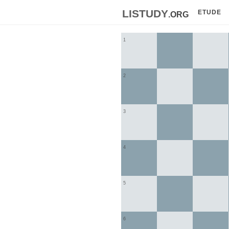
listudy
.org
ETUDE
1
2
3
4
5
6