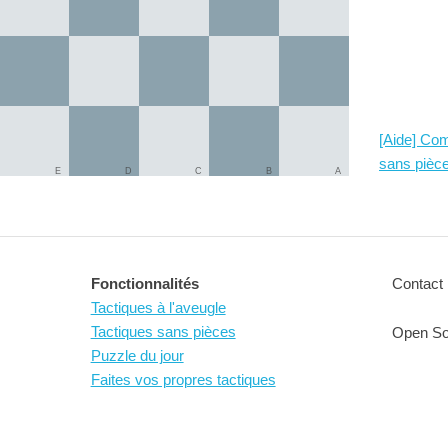
[Aide] Com
sans pièce
E
D
C
B
A
Fonctionnalités
Contact 
Tactiques à l'aveugle
Tactiques sans pièces
Open So
Puzzle du jour
Faites vos propres tactiques