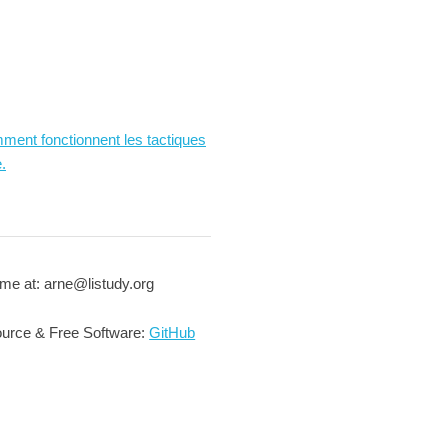
ment fonctionnent les tactiques
.
me at: arne@listudy.org
urce & Free Software:
GitHub