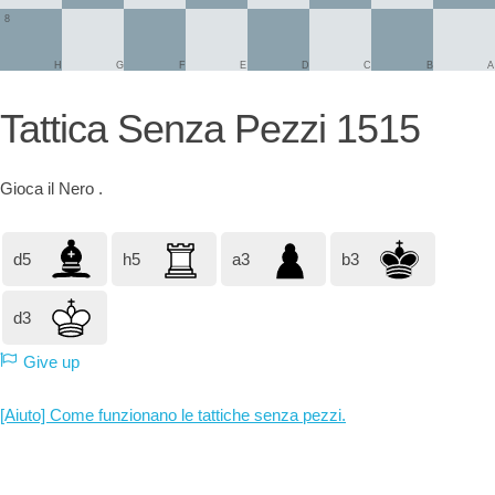
8
H
G
F
E
D
C
B
A
Tattica Senza Pezzi 1515
Gioca il
Nero
.
d5
h5
a3
b3
d3
Give up
[Aiuto] Come funzionano le tattiche senza pezzi.