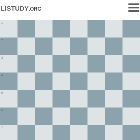
listudy
.org
1
2
3
4
5
6
7