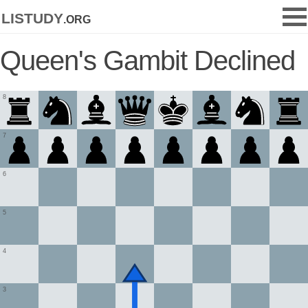
listudy
.org
Queen's Gambit Declined
8
7
6
5
4
3