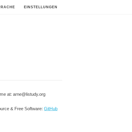
PRACHE
EINSTELLUNGEN
me at: arne@listudy.org
urce & Free Software:
GitHub