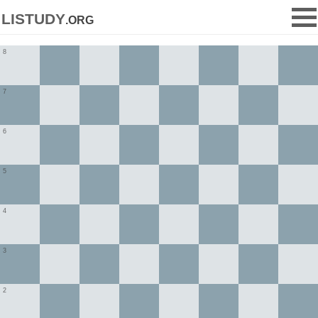
listudy
.org
8
7
6
5
4
3
2