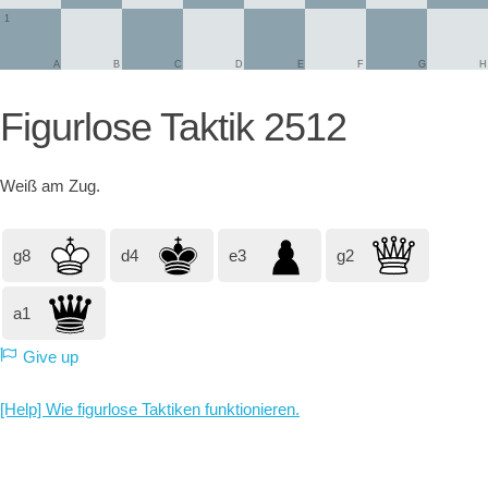
1
A
B
C
D
E
F
G
H
Figurlose Taktik 2512
Weiß
am Zug.
g8
d4
e3
g2
a1
Give up
[Help] Wie figurlose Taktiken funktionieren.