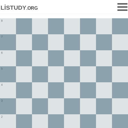
listudy
.org
8
7
6
5
4
3
2