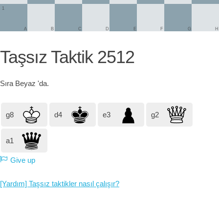
1
A
B
C
D
E
F
G
H
Taşsız Taktik 2512
Sıra
Beyaz
'da.
g8
d4
e3
g2
a1
Give up
[Yardım] Taşsız taktikler nasıl çalışır?