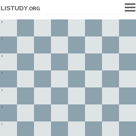
listudy
.org
8
7
6
5
4
3
2