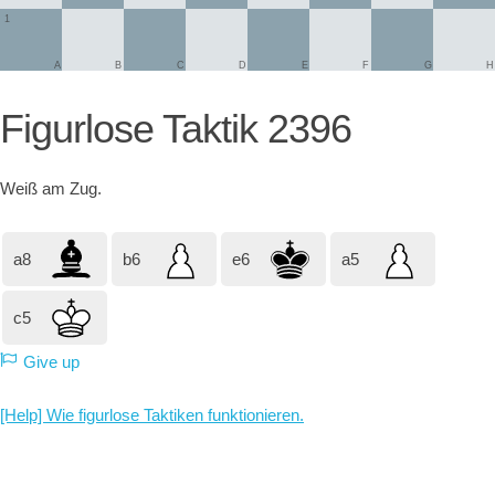
1
A
B
C
D
E
F
G
H
Figurlose Taktik 2396
Weiß
am Zug.
a8
b6
e6
a5
c5
Give up
[Help] Wie figurlose Taktiken funktionieren.