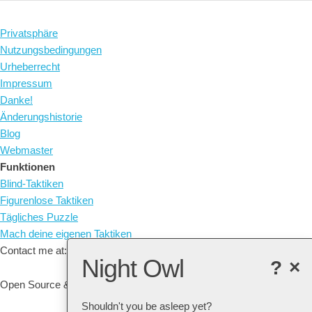
Privatsphäre
Nutzungsbedingungen
Urheberrecht
Impressum
Danke!
Änderungshistorie
Blog
Webmaster
Funktionen
Blind-Taktiken
Figurenlose Taktiken
Tägliches Puzzle
Mach deine eigenen Taktiken
Contact me at: arne@listudy.org
Night Owl
?
×
Open Source & Free Software:
GitHub
Shouldn't you be asleep yet?