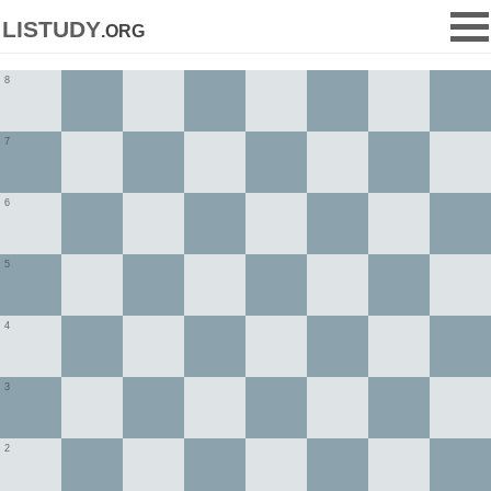
listudy
.org
8
7
6
5
4
3
2