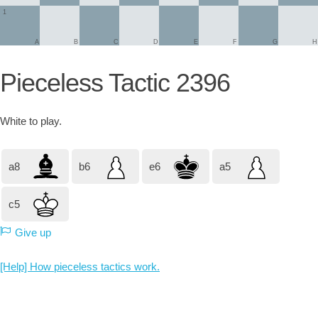
1
A
B
C
D
E
F
G
H
Pieceless Tactic 2396
White
to play.
a8
b6
e6
a5
c5
Give up
[Help] How pieceless tactics work.