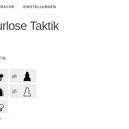
PRACHE
EINSTELLUNGEN
rlose Taktik
ug.
g6
g5
p