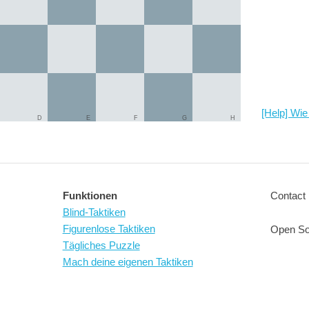
[Help] Wie 
D
E
F
G
H
Funktionen
Contact 
Blind-Taktiken
Figurenlose Taktiken
Open So
Tägliches Puzzle
Mach deine eigenen Taktiken