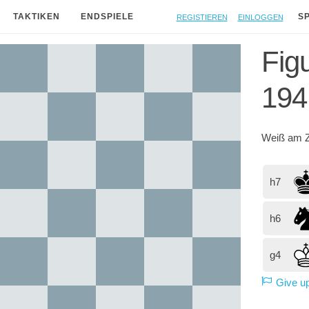
Registieren
Einloggen
TAKTIKEN
ENDSPIELE
S
Figu
194
Weiß
am Z
h7
h6
g4
Give u