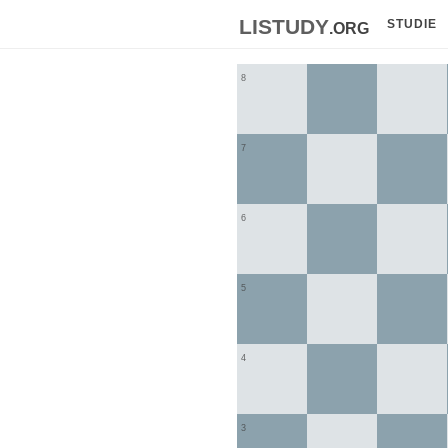
listudy
.org
STUDIE
8
7
6
5
4
3