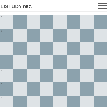
listudy
.org
8
7
6
5
4
3
2