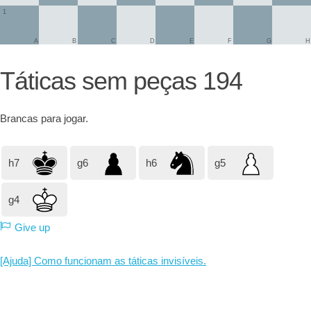
1
A
B
C
D
E
F
G
H
Táticas sem peças 194
Brancas
para jogar.
h7
g6
h6
g5
g4
Give up
[Ajuda] Como funcionam as táticas invisíveis.