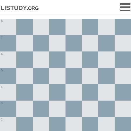
listudy
.org
8
7
6
5
4
3
2