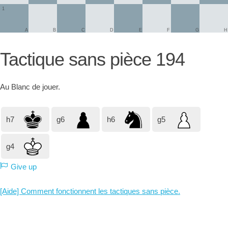
1
A
B
C
D
E
F
G
H
Tactique sans pièce 194
Au
Blanc
de jouer.
h7
g6
h6
g5
g4
Give up
[Aide] Comment fonctionnent les tactiques sans pièce.