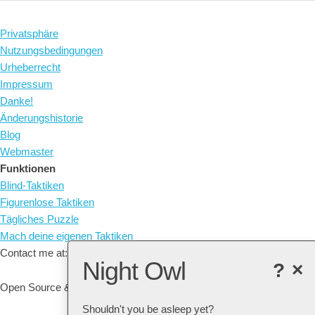
Privatsphäre
Nutzungsbedingungen
Urheberrecht
Impressum
Danke!
Änderungshistorie
Blog
Webmaster
Funktionen
Blind-Taktiken
Figurenlose Taktiken
Tägliches Puzzle
Mach deine eigenen Taktiken
Contact me at: arne@listudy.org
Night Owl
?
×
Open Source & Free Software:
GitHub
Shouldn't you be asleep yet?