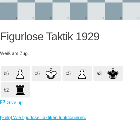
1
A
B
C
D
E
F
G
H
Figurlose Taktik 1929
Weiß
am Zug.
b6
c6
c5
a3
b2
Give up
[Help] Wie figurlose Taktiken funktionieren.