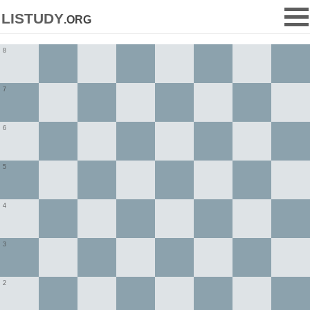
listudy
.org
8
7
6
5
4
3
2