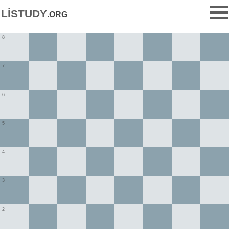
listudy
.org
8
7
6
5
4
3
2