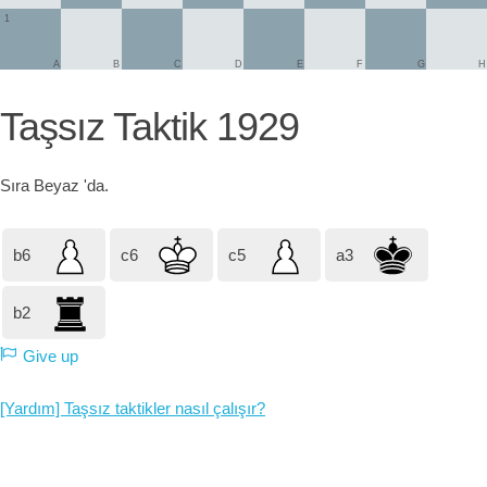
1
A
B
C
D
E
F
G
H
Taşsız Taktik 1929
Sıra
Beyaz
'da.
b6
c6
c5
a3
b2
Give up
[Yardım] Taşsız taktikler nasıl çalışır?