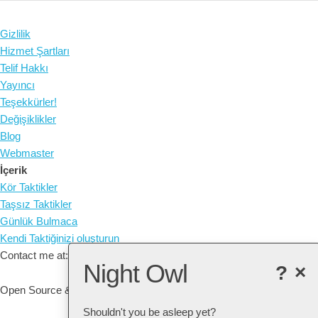
Gizlilik
Hizmet Şartları
Telif Hakkı
Yayıncı
Teşekkürler!
Değişiklikler
Blog
Webmaster
İçerik
Kör Taktikler
Taşsız Taktikler
Günlük Bulmaca
Kendi Taktiğinizi oluşturun
Contact me at: arne@listudy.org
Night Owl
?
×
Open Source & Free Software:
GitHub
Shouldn't you be asleep yet?