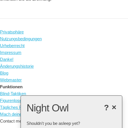
Privatsphäre
Nutzungsbedingungen
Urheberrecht
Impressum
Danke!
Änderungshistorie
Blog
Webmaster
Funktionen
Blind-Taktiken
Figurenlose Taktiken
Night Owl
?
×
Tägliches Puzzle
Mach deine eigenen Taktiken
Contact me at: arne@listudy.org
Shouldn't you be asleep yet?