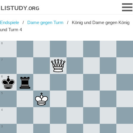
listudy
.org
Endspiele
Dame gegen Turm
König und Dame gegen König
und Turm 4
8
7
6
5
4
3