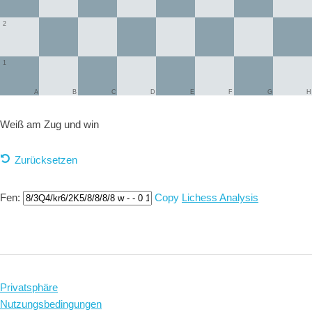
2
1
A
B
C
D
E
F
G
H
Weiß am Zug und
win
Zurücksetzen
Fen:
Copy
Lichess Analysis
Privatsphäre
Nutzungsbedingungen