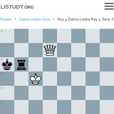
listudy
.org
Finales
Dama contra Torre
Rey y Dama contra Rey y Torre 4
8
7
6
5
4
3