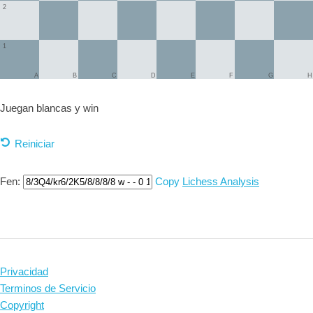
2
1
A
B
C
D
E
F
G
H
Juegan blancas y
win
Reiniciar
Fen:
Copy
Lichess Analysis
Privacidad
Terminos de Servicio
Copyright