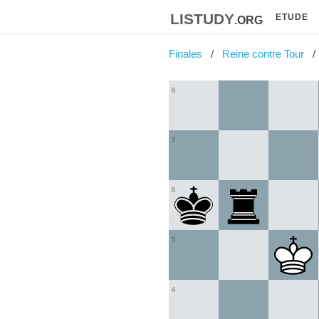
listudy
.org
ETUDE
Finales
Reine contre Tour
8
7
6
5
4