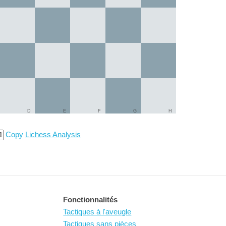
D
E
F
G
H
Copy
Lichess Analysis
Fonctionnalités
Tactiques à l'aveugle
Tactiques sans pièces