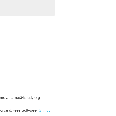
me at: arne@listudy.org
urce & Free Software:
GitHub