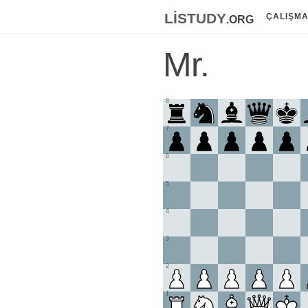
listudy
.org
ÇALIŞM
Mr.
8
7
6
5
4
3
2
1