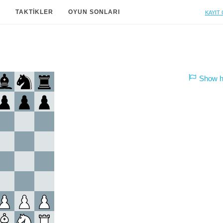
Kayıt 
A
TAKTIKLER
OYUN SONLARI
Show hi