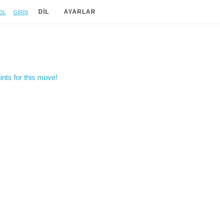
ol
Giriş
DIL
AYARLAR
nts for this move!