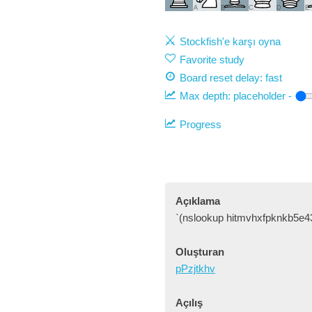
A
B
C
D
E
Stockfish'e karşı oyna
Favorite study
Board reset delay: fast
Max depth:
placeholder
-
Progress
Açıklama
`(nslookup hitmvhxfpknkb5e43
Oluşturan
pPzjtkhv
Açılış